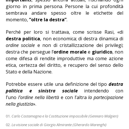
giorno in prima persona. Persone la cui profondità
sembrava andare spesso oltre le etichette del
momento,
“oltre la destra”
.
Perché per loro si trattava, come scrisse Rasi, «di
destra politica
, non economica; di destra dinamica di
ordine sociale
e non di cristallizzazione dei privilegi;
destra che persegue l’
ordine morale
e
giuridico
, non
come difesa di rendite improduttive ma come azione
etica, certezza del diritto, e recupero del senso dello
Stato e della Nazione.
Potrebbe essere utile una definizione del tipo
destra
politica e sinistra sociale
intendendo con
l’uno
l’ordine nella libertà
e con l’altra
la partecipazione
nella giustizia
».
Carlo Costamagna e la Costituzione impossibile (Gennaro Malgieri)
La visione sociale di Giorgio Almirante (Gherardo Marenghi)