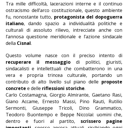
Tra mille difficoltà, lacerazioni interne e il continuo
ostracismo dell’arco costituzionale, questo ambiente
fu, nonostante tutto,
protagonista del dopoguerra
italiano
, dando spazio a individualità politiche e
culturali di assoluto rilievo, intrecciate anche con
l’annosa questione meridionale e l’azione sindacale
della
Cisnal
.
Questo volume nasce con il preciso intento di
recuperare il messaggio
di politici, giuristi,
sindacalisti e intellettuali che combatterono in una
vera e propria trincea culturale, portando un
contributo di alto livello sul piano delle
proposte
concrete
e delle
riflessioni storiche
.
Carlo Costamagna, Giorgio Almirante, Gaetano Rasi,
Giano Accame, Ernesto Massi, Pino Rauti, Rutilio
Sermonti, Giuseppe Tricoli, Dino Grammatico,
Teodoro Buontempo e Beppe Niccolai: uomini che,
dentro e fuori al partito,
scrissero pagine
importanti
, spesso ancora attuali, rischiando ogni