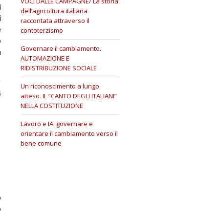
VOCI DALLE CAMPAGNE/ La storia
i
dell’agricoltura italiana
i
raccontata attraverso il
è
contoterzismo
o
Governare il cambiamento.
n
AUTOMAZIONE E
RIDISTRIBUZIONE SOCIALE
Un riconoscimento a lungo
6
atteso. IL “CANTO DEGLI ITALIANI”
NELLA COSTITUZIONE
Lavoro e IA: governare e
orientare il cambiamento verso il
bene comune
o
o