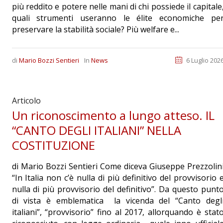
più reddito e potere nelle mani di chi possiede il capitale
quali strumenti useranno le élite economiche pe
preservare la stabilità sociale? Più welfare e...
di
Mario Bozzi Sentieri
In
News
6 Luglio 202
Articolo
Un riconoscimento a lungo atteso. IL
“CANTO DEGLI ITALIANI” NELLA
COSTITUZIONE
di Mario Bozzi Sentieri Come diceva Giuseppe Prezzolin
“In Italia non c’è nulla di più definitivo del provvisorio 
nulla di più provvisorio del definitivo”. Da questo punt
di vista è emblematica la vicenda del “Canto degl
italiani”, “provvisorio” fino al 2017, allorquando è stat