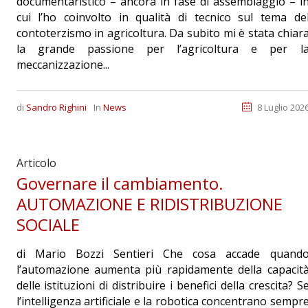
documentaristico – ancora in fase di assemblaggio – i
cui l’ho coinvolto in qualità di tecnico sul tema de
contoterzismo in agricoltura. Da subito mi è stata chiar
la grande passione per l’agricoltura e per l
meccanizzazione...
di
Sandro Righini
In
News
8 Luglio 202
Articolo
Governare il cambiamento.
AUTOMAZIONE E RIDISTRIBUZIONE
SOCIALE
di Mario Bozzi Sentieri Che cosa accade quand
l’automazione aumenta più rapidamente della capacit
delle istituzioni di distribuire i benefici della crescita? S
l’intelligenza artificiale e la robotica concentrano sempr