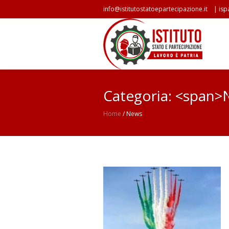
|
info@istitutostatoepartecipazione.it
isp
Categoria: <span
Home
/
News