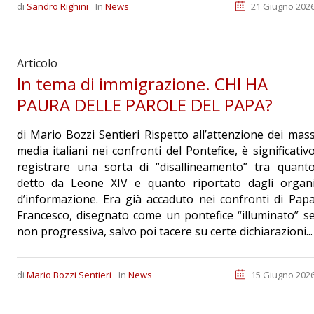
di
Sandro Righini
In
News
21 Giugno 202
Articolo
In tema di immigrazione. CHI HA
PAURA DELLE PAROLE DEL PAPA?
di Mario Bozzi Sentieri Rispetto all’attenzione dei mas
media italiani nei confronti del Pontefice, è significativ
registrare una sorta di “disallineamento” tra quant
detto da Leone XIV e quanto riportato dagli organ
d’informazione. Era già accaduto nei confronti di Pap
Francesco, disegnato come un pontefice “illuminato” s
non progressiva, salvo poi tacere su certe dichiarazioni...
di
Mario Bozzi Sentieri
In
News
15 Giugno 202