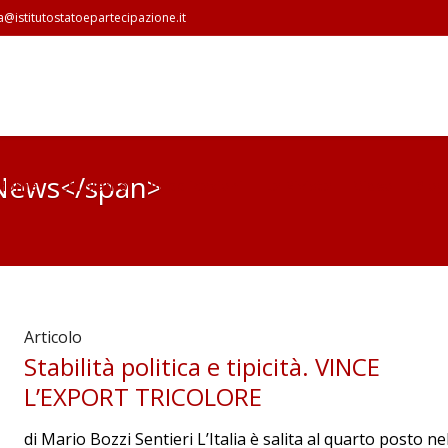
a@istitutostatoepartecipazione.it
>News</span>
Home
Chi siamo
Pubblicazioni
La Rivista
Video
Blog
Articolo
Stabilità politica e tipicità. VINCE
L’EXPORT TRICOLORE
di Mario Bozzi Sentieri L’Italia è salita al quarto posto ne