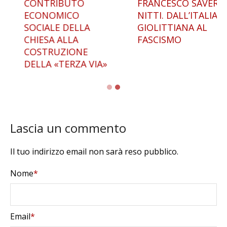
NTESI POPULISTA
CONTRIBUTO
FR
ME GENESI DEL
ECONOMICO
NIT
VRANISMO
SOCIALE DELLA
GI
CHIESA ALLA
FA
COSTRUZIONE
DELLA «TERZA VIA»
Lascia un commento
Il tuo indirizzo email non sarà reso pubblico.
Nome
*
Email
*