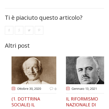
Ti è piaciuto questo articolo?
Altri post
Novembre 02
, 2020
Ottobre 30
, 2020
0
0
0. QUALE
(1. DOTTRINA
IL
VRANISMO?) LA
SOCIALE) IL
NA