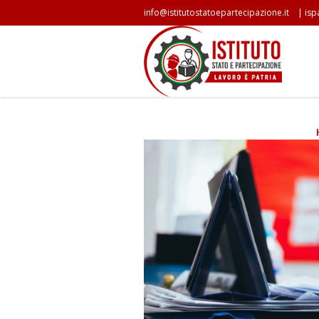
|
info@istitutostatoepartecipazione.it
isp