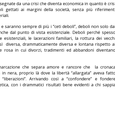
 segnate da una crisi che diventa economica in quanto è cris
li gettati ai margini della società, senza più riferiment
iali.
 saranno sempre di più i “ceti deboli”, deboli non solo da
che dal punto di vista esistenziale. Deboli perché spess
esistenziali, le lacerazioni familiari, la rottura dei vecch
osì diversa, drammaticamente diversa e lontana rispetto a
e rosa in cui divorzi, tradimenti ed abbandoni diventan
demarcazione che separa amore e rancore che la cronac
in nera, proprio là dove la libertà “allargata” aveva fatt
ve “liberazioni”. Arrivando così a “confondere” e fonder
etica, con i drammatici risultati bene evidenti a chi sappi