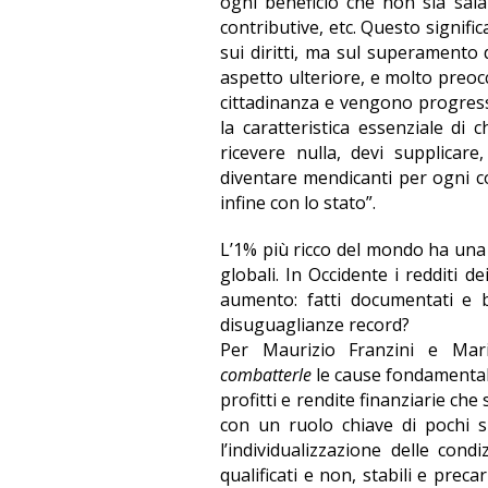
ogni beneficio che non sia salar
contributive, etc. Questo signifi
sui diritti, ma sul superamento 
aspetto ulteriore, e molto preoc
cittadinanza e vengono progressi
la caratteristica essenziale di 
ricevere nulla, devi supplicare
diventare mendicanti per ogni cos
infine con lo stato”.
L’1% più ricco del mondo ha una ri
globali. In Occidente i redditi d
aumento: fatti documentati e 
disuguaglianze record?
Per Maurizio Franzini e Mar
combatterle
le cause fondamentali
profitti e rendite finanziarie che 
con un ruolo chiave di pochi su
l’individualizzazione delle cond
qualificati e non, stabili e precar