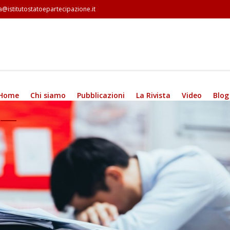
a@istitutostatoepartecipazione.it
Home
Chi siamo
Pubblicazioni
La Rivista
Video
Blog