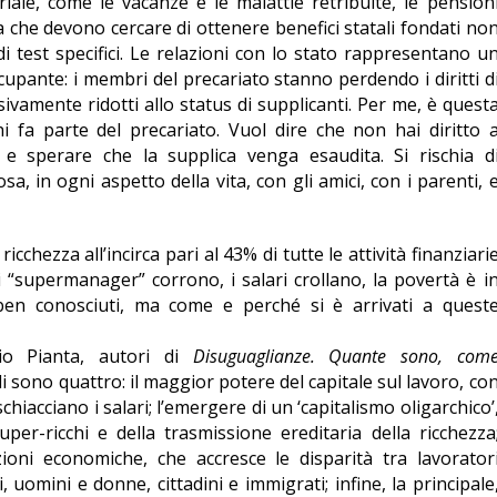
iale, come le vacanze e le malattie retribuite, le pension
ca che devono cercare di ottenere benefici statali fondati no
di test specifici. Le relazioni con lo stato rappresentano u
cupante: i membri del precariato stanno perdendo i diritti d
vamente ridotti allo status di supplicanti. Per me, è quest
chi fa parte del precariato. Vuol dire che non hai diritto 
, e sperare che la supplica venga esaudita. Si rischia d
a, in ogni aspetto della vita, con gli amici, con i parenti, 
cchezza all’incirca pari al 43% di tutte le attività finanziari
ei “supermanager” corrono, i salari crollano, la povertà è i
ben conosciuti, ma come e perché si è arrivati a quest
io Pianta, autori di
Disuguaglianze. Quante sono, com
 sono quattro: il maggior potere del capitale sul lavoro, co
schiacciano i salari; l’emergere di un ‘capitalismo oligarchico’
per-ricchi e della trasmissione ereditaria della ricchezza
izioni economiche, che accresce le disparità tra lavorator
i, uomini e donne, cittadini e immigrati; infine, la principale