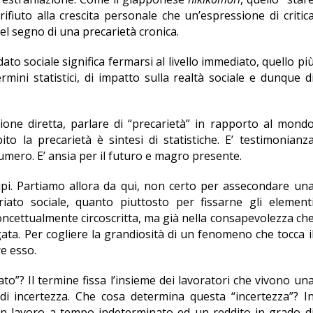
ifiuto alla crescita personale che un’espressione di critic
el segno di una precarietà cronica.
dato sociale significa fermarsi al livello immediato, quello pi
mini statistici, di impatto sulla realtà sociale e dunque d
ezione diretta, parlare di “precarietà” in rapporto al mond
to la precarietà è sintesi di statistiche. E’ testimonianz
umero. E’ ansia per il futuro e magro presente.
pi. Partiamo allora da qui, non certo per assecondare un
riato sociale, quanto piuttosto per fissarne gli element
concettualmente circoscritta, ma già nella consapevolezza ch
ata. Per cogliere la grandiosità di un fenomeno che tocca i
e esso.
to”? Il termine fissa l’insieme dei lavoratori che vivono un
di incertezza. Che cosa determina questa “incertezza”? I
un lavoro a tempo indeterminato ed un reddito in grado d