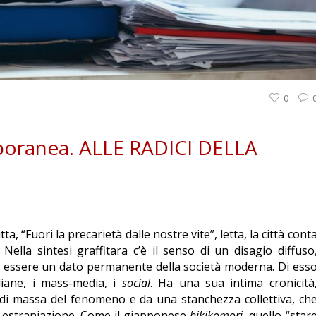
0
mporanea. ALLE RADICI DELLA
ta, “Fuori la precarietà dalle nostre vite”, letta, la città cont
 Nella sintesi graffitara c’è il senso di un disagio diffuso
e essere un dato permanente della società moderna. Di ess
iane, i mass-media, i
social
. Ha una sua intima cronicità
di massa del fenomeno e da una stanchezza collettiva, ch
di estraniazione. Come il giapponese
hikikomori
, quello “star