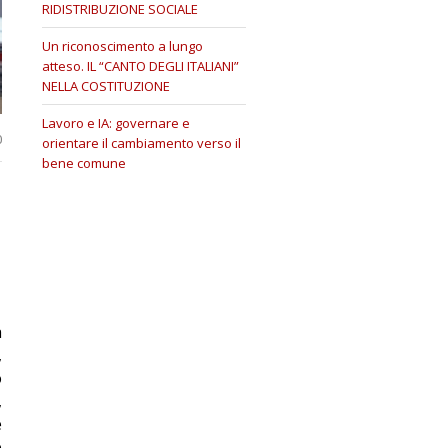
RIDISTRIBUZIONE SOCIALE
Un riconoscimento a lungo
atteso. IL “CANTO DEGLI ITALIANI”
NELLA COSTITUZIONE
Lavoro e IA: governare e
0
orientare il cambiamento verso il
bene comune
a
,
o
,
e
e