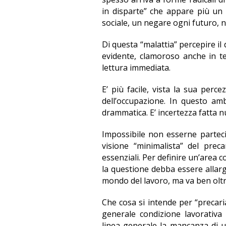
in disparte” che appare più un r
sociale, un negare ogni futuro, n
Di questa “malattia” percepire il 
evidente, clamoroso anche in ter
lettura immediata.
E’ più facile, vista la sua perc
dell’occupazione. In questo ambi
drammatica. E’ incertezza fatta n
Impossibile non esserne parteci
visione “minimalista” del preca
essenziali. Per definire un’area 
la questione debba essere allarg
mondo del lavoro, ma va ben oltr
Che cosa si intende per “precaria
generale condizione lavorativa 
linea generale la mancanza di 