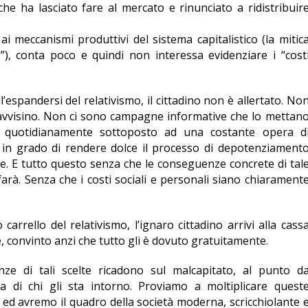
, che ha lasciato fare al mercato e rinunciato a ridistribuir
ai meccanismi produttivi del sistema capitalistico (la mitic
o”), conta poco e quindi non interessa evidenziare i “cost
l’espandersi del relativismo, il cittadino non è allertato. No
lo avvisino. Non ci sono campagne informative che lo mettan
i è quotidianamente sottoposto ad una costante opera d
 in grado di rendere dolce il processo di depotenziament
one. E tutto questo senza che le conseguenze concrete di tal
farà. Senza che i costi sociali e personali siano chiarament
 carrello del relativismo, l’ignaro cittadino arrivi alla cass
, convinto anzi che tutto gli è dovuto gratuitamente.
nze di tali scelte ricadono sul malcapitato, al punto d
la di chi gli sta intorno. Proviamo a moltiplicare quest
 ed avremo il quadro della società moderna, scricchiolante 