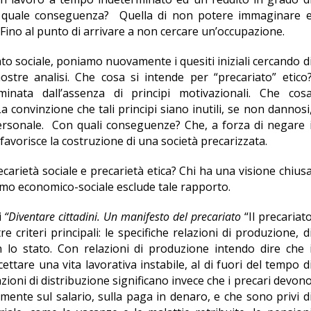
on quale conseguenza? Quella di non potere immaginare 
. Fino al punto di arrivare a non cercare un’occupazione.
ato sociale, poniamo nuovamente i quesiti iniziali cercando d
nostre analisi. Che cosa si intende per “precariato” etico
rminata dall’assenza di principi motivazionali. Che cos
 convinzione che tali principi siano inutili, se non dannosi
personale. Con quali conseguenze? Che, a forza di negare 
i favorisce la costruzione di una società precarizzata.
carietà sociale e precarietà etica? Chi ha una visione chius
ismo economico-sociale esclude tale rapporto.
i
“Diventare cittadini. Un manifesto del precariato
“Il precariat
e criteri principali: le specifiche relazioni di produzione, d
n lo stato. Con relazioni di produzione intendo dire che 
cettare una vita lavorativa instabile, al di fuori del tempo d
azioni di distribuzione significano invece che i precari devon
mente sul salario, sulla paga in denaro, e che sono privi d