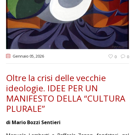
Gennaio 05
, 2026
0
0
Oltre la crisi delle vecchie
ideologie. IDEE PER UN
MANIFESTO DELLA “CULTURA
PLURALE”
di Mario Bozzi Sentieri