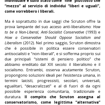
individuale e sullo Stato come “fine” piuttosto che
“mezzo” al servizio di individui “liberi e uguali”,
come vorrebbero i liberali.
Ma è soprattutto in due saggi che Scruton offre la
prova lampante del suo acceso anti-liberalismo:
How
to be a Non-Liberal, Anti-Socialist Conservative
(1993) e
How a Conservative Should Oppose Socialism and
Liberalism
(2012). Nel primo saggio, Scruton dimostra
che è possibile in politica essere conservatori
antisocialisti e “non-liberali”, e si sofferma proprio sui
due principali “sistemi di pensiero politico” che
abbiamo ereditato dal XIX secolo: il liberalismo e il
socialismo. Entrambi, osserva acutamente Scruton,
propongono soluzioni ideali per l’esistenza umana, in
termini laicisti, progressisti, secolari, universali,
egualitari, “desacralizzati” e al di fuori di da ogni
possibile esperienza comunitaria, tradizionale e
duratura.
Il compito che Scruton assegna al
conservatorismo, come legittima “alternativa”