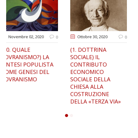
Ottobre 30
, 2020
Gennaio 13
, 2021
0
0
(1. DOTTRINA
IL RIFORMISMO
SOCIALE) IL
NAZIONALE DI
CONTRIBUTO
FRANCESCO SAVERIO
ECONOMICO
NITTI. DALL’ITALIA
SOCIALE DELLA
GIOLITTIANA AL
CHIESA ALLA
FASCISMO
COSTRUZIONE
DELLA «TERZA VIA»