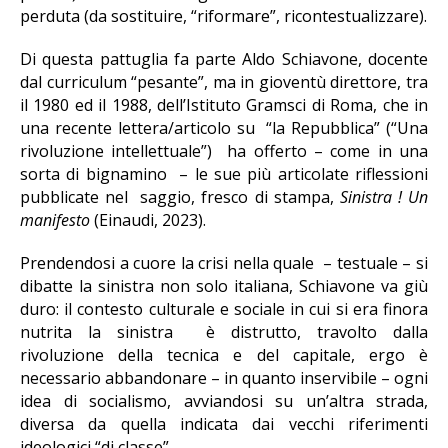
perduta (da sostituire, “riformare”, ricontestualizzare).
Di questa pattuglia fa parte Aldo Schiavone, docente
dal curriculum “pesante”, ma in gioventù direttore, tra
il 1980 ed il 1988, dell’Istituto Gramsci di Roma, che in
una recente lettera/articolo su “la Repubblica” (“Una
rivoluzione intellettuale”) ha offerto – come in una
sorta di bignamino – le sue più articolate riflessioni
pubblicate nel saggio, fresco di stampa,
Sinistra ! Un
manifesto
(Einaudi, 2023).
Prendendosi a cuore la crisi nella quale – testuale – si
dibatte la sinistra non solo italiana, Schiavone va giù
duro: il contesto culturale e sociale in cui si era finora
nutrita la sinistra è distrutto, travolto dalla
rivoluzione della tecnica e del capitale, ergo è
necessario abbandonare – in quanto inservibile – ogni
idea di socialismo, avviandosi su un’altra strada,
diversa da quella indicata dai vecchi riferimenti
ideologici “di classe”.