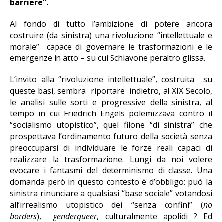
barriere”.
Al fondo di tutto l’ambizione di potere ancora
costruire (da sinistra) una rivoluzione “intellettuale e
morale” capace di governare le trasformazioni e le
emergenze in atto – su cui Schiavone peraltro glissa.
L’invito alla “rivoluzione intellettuale”, costruita su
queste basi, sembra riportare indietro, al XIX Secolo,
le analisi sulle sorti e progressive della sinistra, al
tempo in cui Friedrich Engels polemizzava contro il
“socialismo utopistico”, quel filone “di sinistra” che
prospettava l’ordinamento futuro della società senza
preoccuparsi di individuare le forze reali capaci di
realizzare la trasformazione. Lungi da noi volere
evocare i fantasmi del determinismo di classe. Una
domanda però in questo contesto è d’obbligo: può la
sinistra rinunciare a qualsiasi “base sociale” votandosi
all’irrealismo utopistico dei “senza confini” (
no
borders
),
genderqueer
, culturalmente apolidi ? Ed