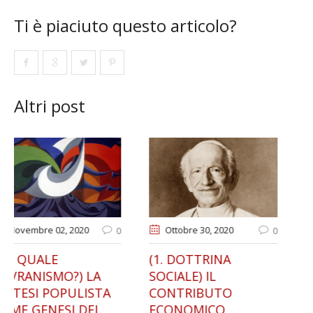
Ti è piaciuto questo articolo?
Altri post
Ottobre 30
, 2020
Gennaio 13
, 2021
0
0
(1. DOTTRINA
IL RIFORMISMO
SOCIALE) IL
NAZIONALE DI
CONTRIBUTO
FRANCESCO SAVERIO
ECONOMICO
NITTI. DALL’ITALIA