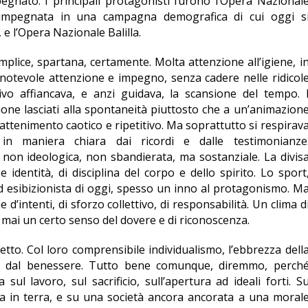
pegnato. I principali protagonisti furono l’Opera Nazional
 impegnata in una campagna demografica di cui oggi s
, e l’Opera Nazionale Balilla.
mplice, spartana, certamente. Molta attenzione all’igiene, i
 notevole attenzione e impegno, senza cadere nelle ridicol
ativo affiancava, e anzi guidava, la scansione del tempo. 
sione lasciati alla spontaneità piuttosto che a un’animazion
ttenimento caotico e ripetitivo. Ma soprattutto si respirav
in maniera chiara dai ricordi e dalle testimonianze
 non ideologica, non sbandierata, ma sostanziale. La divis
dentità, di disciplina del corpo e dello spirito. Lo sport
d esibizionista di oggi, spesso un inno al protagonismo. M
 d’intenti, di sforzo collettivo, di responsabilità. Un clima d
a mai un certo senso del dovere e di riconoscenza.
etto. Col loro comprensibile individualismo, l’ebbrezza dell
erti dal benessere. Tutto bene comunque, diremmo, perch
 sul lavoro, sul sacrificio, sull’apertura ad ideali forti. S
a in terra, e su una società ancora ancorata a una moral