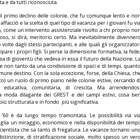
ta e da tutti riconosciuta.
il primo declino delle colonie, che fu comunque lento e no
ffacciò e la scelta di quel tipo di vacanza per i giovani fu vi
a, come un intervento assistenziale rivolto a chi proprio no
oso, si dirà, meritorio certo. Ma inevitabilmente divenner
 volte dagli stessi partecipanti, e alle quali gli organizzator
pare i propri figli. Si perse la dimensione formativa, la fede
dea di gioventù che vedeva in essa il futuro della Nazione. L
eme non tanto da una condivisione di spazi e di tempi, quant
omune destino. Con la sola eccezione, forse, della Chiesa, ch
) un ruolo di primo piano nelle colonie estive, cercando d
 educativa, comunitaria, di crescita. Ma arrendendos
lla moda dilagante dei GREST e dei campi estivi, cosa be
iù strutturata e in fondo più significativa.
 ’60 è da lungo tempo tramontata. Le possibilità via vi
iglia un miraggio, economico e nella disponibilità dei tempi
cientista che sa tanto di fregatura. Le vacanze tornano un
stinzione, di stratificazione sociale, molto spesso un ver