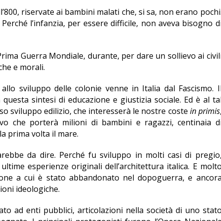
’800, riservate ai bambini malati che, si sa, non erano pochi
i. Perché l’infanzia, per essere difficile, non aveva bisogno d
ima Guerra Mondiale, durante, per dare un sollievo ai civil
iche e morali.
allo sviluppo delle colonie venne in Italia dal Fascismo. I
questa sintesi di educazione e giustizia sociale. Ed è al ta
so sviluppo edilizio, che interesserà le nostre coste
in primis
ivo che porterà milioni di bambini e ragazzi, centinaia d
a prima volta il mare.
arebbe da dire. Perché fu sviluppo in molti casi di pregio
 ultime esperienze originali dell’architettura italica. E molt
ione a cui è stato abbandonato nel dopoguerra, e ancor
oni ideologiche.
to ad enti pubblici, articolazioni nella società di uno stat