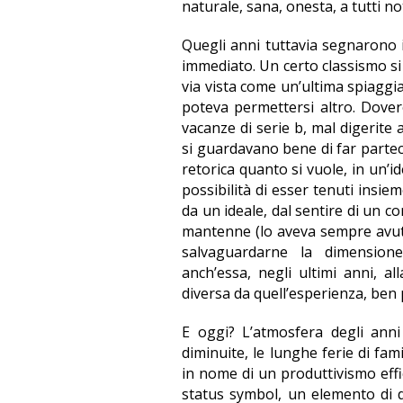
naturale, sana, onesta, a tutti no
Quegli anni tuttavia segnarono 
immediato. Un certo classismo si a
via vista come un’ultima spiaggi
poteva permettersi altro. Dover
vacanze di serie b, mal digerite a
si guardavano bene di far parteci
retorica quanto si vuole, in un’i
possibilità di esser tenuti insi
da un ideale, dal sentire di un c
mantenne (lo aveva sempre avuto
salvaguardarne la dimensione
anch’essa, negli ultimi anni, a
diversa da quell’esperienza, ben p
E oggi? L’atmosfera degli anni
diminuite, le lunghe ferie di fam
in nome di un produttivismo effi
status symbol, un elemento di di