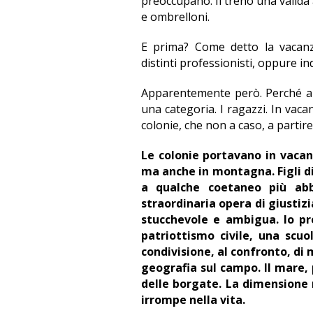
preoccupano. Il treno una valida
e ombrelloni.
E prima? Come detto la vacanz
distinti professionisti, oppure in
Apparentemente però. Perché ai s
una categoria. I ragazzi. In vaca
colonie, che non a caso, a partir
Le colonie portavano in vacan
ma anche in montagna. Figli di
a qualche coetaneo più abb
straordinaria opera di giustizi
stucchevole e ambigua. Io pre
patriottismo civile, una scuo
condivisione, al confronto, di me
geografia sul campo. Il mare, 
delle borgate. La dimensione na
irrompe nella vita.