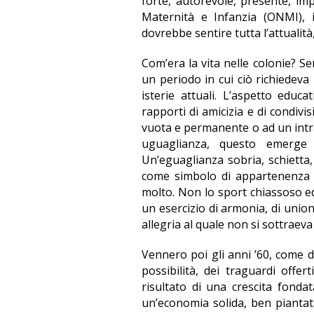
forte, autorevole, presente, im
Maternità e Infanzia (ONMI),
dovrebbe sentire tutta l’attualità
Com’era la vita nelle colonie? Se
un periodo in cui ciò richiedeva
isterie attuali. L’aspetto educ
rapporti di amicizia e di condivi
vuota e permanente o ad un intra
uguaglianza, questo emerge 
Un’eguaglianza sobria, schietta,
come simbolo di appartenenza e i
molto. Non lo sport chiassoso e
un esercizio di armonia, di unione
allegria al quale non si sottraev
Vennero poi gli anni ’60, come d
possibilità, dei traguardi off
risultato di una crescita fondata
un’economia solida, ben piantat