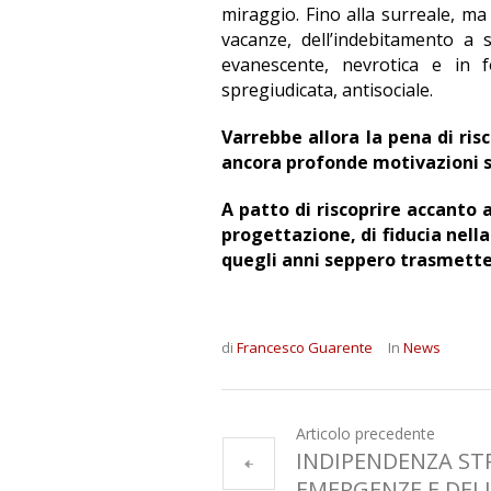
miraggio. Fino alla surreale, ma
vacanze, dell’indebitamento a
evanescente, nevrotica e in 
spregiudicata, antisociale.
Varrebbe allora la pena di ris
ancora profonde motivazioni so
A patto di riscoprire accanto a
progettazione, di fiducia nell
quegli anni seppero trasmetter
di
Francesco Guarente
In
News
Articolo precedente
INDIPENDENZA ST
EMERGENZE E DEL