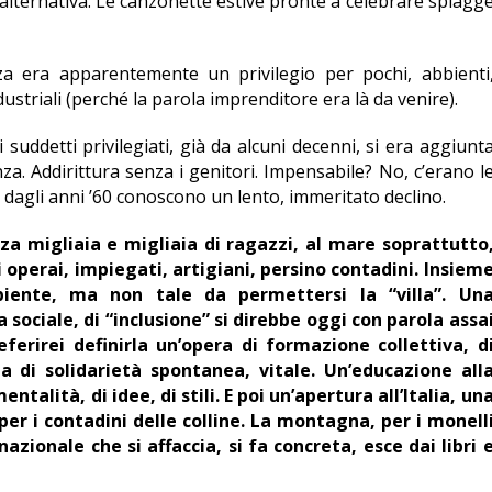
 alternativa. Le canzonette estive pronte a celebrare spiagg
a era apparentemente un privilegio per pochi, abbienti
dustriali (perché la parola imprenditore era là da venire).
uddetti privilegiati, già da alcuni decenni, si era aggiunt
nza. Addirittura senza i genitori. Impensabile? No, c’erano l
e dagli anni ’60 conoscono un lento, immeritato declino.
za migliaia e migliaia di ragazzi, al mare soprattutto
 operai, impiegati, artigiani, persino contadini. Insiem
iente, ma non tale da permettersi la “villa”. Un
a sociale, di “inclusione” si direbbe oggi con parola assa
ferirei definirla un’opera di formazione collettiva, d
la di solidarietà spontanea, vitale. Un’educazione all
ntalità, di idee, di stili. E poi un’apertura all’Italia, un
per i contadini delle colline. La montagna, per i monell
zionale che si affaccia, si fa concreta, esce dai libri 