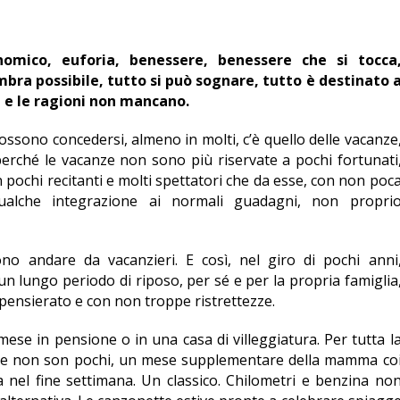
omico, euforia, benessere, benessere che si tocca
bra possibile, tutto si può sognare, tutto è destinato 
 e le ragioni non mancano.
i possono concedersi, almeno in molti, c’è quello delle vacanze
, perché le vacanze non sono più riservate a pochi fortunati
pochi recitanti e molti spettatori che da esse, con non poc
qualche integrazione ai normali guadagni, non propri
o andare da vacanzieri. E così, nel giro di pochi anni
un lungo periodo di riposo, per sé e per la propria famiglia
pensierato e con non troppe ristrettezze.
mese in pensione o in una casa di villeggiatura. Per tutta l
, che non son pochi, un mese supplementare della mamma co
a nel fine settimana. Un classico. Chilometri e benzina no