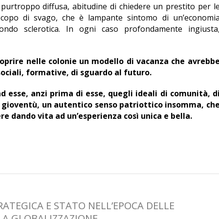
 purtroppo diffusa, abitudine di chiedere un prestito per l
 scopo di svago, che è lampante sintomo di un’economi
fondo sclerotica. In ogni caso profondamente ingiusta
coprire nelle colonie un modello di vacanza che avrebb
ciali, formative, di sguardo al futuro.
d esse, anzi prima di esse, quegli ideali di comunità, d
a gioventù, un autentico senso patriottico insomma, ch
e dando vita ad un’esperienza così unica e bella.
RATEGICA E STATO NELL’EPOCA DELLE
LA GLOBALIZZAZIONE