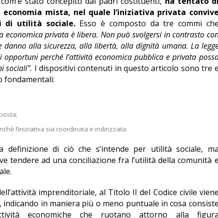
ì com’è stato concepito dai padri costituenti,
ha tentato d
 economia mista, nel quale l’iniziativa privata conviv
 di utilità sociale.
Esso è composto da tre commi ch
iva economica privata è libera. Non può svolgersi in contrasto co
e danno alla sicurezza, alla libertà, alla dignità umana. La legg
i opportuni perché l’attività economica pubblica e privata poss
i sociali”.
I dispositivi contenuti in questo articolo sono tre 
to fondamentali:
oposta;
nché l’iniziativa sia coordinata e indirizzata.
 definizione di ciò che s’intende per utilità sociale, m
e tendere ad una conciliazione fra l’utilità della comunità 
ale.
l’attività imprenditoriale, al Titolo II del Codice civile vien
sa, indicando in maniera più o meno puntuale in cosa consist
attività economiche che ruotano attorno alla figur