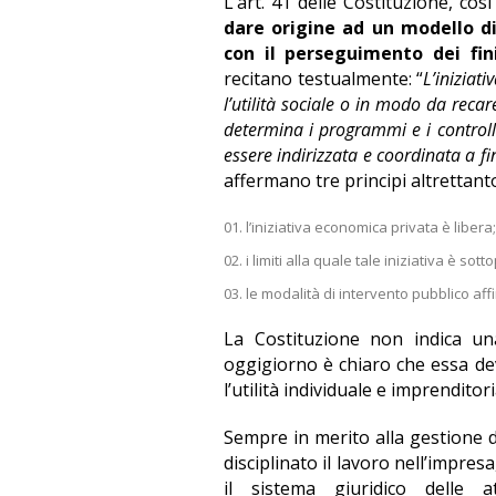
L’art. 41 delle Costituzione, cos
dare origine ad un modello di
con il perseguimento dei fini
recitano testualmente: “
L’iniziat
l’utilità sociale o in modo da recar
determina i programmi e i controll
essere indirizzata e coordinata a fin
affermano tre principi altrettan
l’iniziativa economica privata è libera;
i limiti alla quale tale iniziativa è sott
le modalità di intervento pubblico affi
La Costituzione non indica una
oggigiorno è chiaro che essa dev
l’utilità individuale e imprenditori
Sempre in merito alla gestione del
disciplinato il lavoro nell’impre
il sistema giuridico delle 