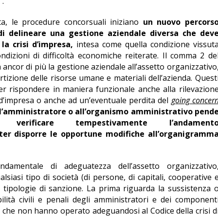
”.
ta, le procedure concorsuali iniziano
un nuovo percors
 di delineare una gestione aziendale diversa che dev
la crisi d’impresa,
intesa come quella condizione vissut
ndizioni di difficoltà economiche reiterate. Il comma 2 de
la ancor di più la gestione aziendale all’assetto organizzativo
tizione delle risorse umane e materiali dell’azienda. Quest
r rispondere in maniera funzionale anche alla rilevazion
 d’impresa o anche ad un’eventuale perdita del
going concer
ll’amministratore o all’organismo amministrativo pend
 verificare tempestivamente l’andament
ter disporre le opportune modifiche all’organigramm
ondamentale di adeguatezza dell’assetto organizzativo
lsiasi tipo di società (di persone, di capitali, cooperative 
e tipologie di sanzione. La prima riguarda la sussistenza 
lità civili e penali degli amministratori e dei component
i) che non hanno operato adeguandosi al Codice della crisi d