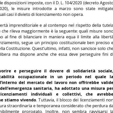
le disposizioni imposte, con il D. L. 104/2020 (decreto Agost
020), le misure introdotte a marzo sono state mitigat
li casi il divieto di licenziamento non opera.
ibertà imprenditoriale e al contempo nel rispetto della tutel
one che rileva maggiormente è la seguente: quali misure son
 al fine di bilanciare in maniera equa il limite alla libert
icenziamento, segue un principio costituzionale ben preciso 
lla Costituzione. Quest’ultimo, infatti, non sancisce solo ch
è libera ma dispone anche che essa deve perseguire fini d
avorire e perseguire il dovere di solidarietà sociale
tabilità occupazionale in un periodo nel quale l
ll’interno del mercato del lavoro non offrirebbe valid
a dell’emergenza sanitaria, ha adottato una misura pe
icenziamenti individuali e collettivi, che avrebb
che stiamo vivendo
. Tuttavia, il blocco dei licenziamenti no
ura straordinaria e temporanea considerato che perdura d
bilmente prorogato. Inoltre, non sembra ravvisarsi l