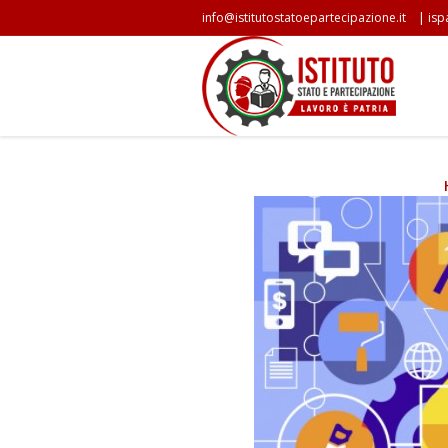
|
info@istitutostatoepartecipazione.it
isp