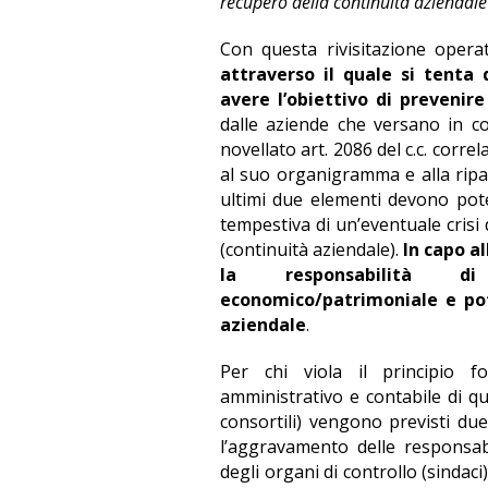
recupero della continuità aziendale
Con questa rivisitazione opera
attraverso il quale si tenta
avere l’obiettivo di prevenire 
dalle aziende che versano in co
novellato art. 2086 del c.c. corre
al suo organigramma e alla ripar
ultimi due elementi devono pote
tempestiva di un’eventuale crisi
(continuità aziendale).
In capo a
la responsabilità di
economico/patrimoniale e po
aziendale
.
Per chi viola il principio f
amministrativo e contabile di qua
consortili) vengono previsti du
l’aggravamento delle responsabi
degli organi di controllo (sindac