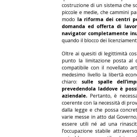
costruzione di un sistema che s
piccole e medie, che cammini par
modo
la riforma dei centri p
domanda ed offerta di lavor
navigator completamente inuti
quando il blocco dei licenziament
Oltre ai quesiti di legittimità c
punto la limitazione posta al d
compatibile con il novellato art
medesimo livello la libertà economi
chiaro:
sulle spalle dell’im
prevedendola laddove è possib
aziendale.
Pertanto, è necessa
coerente con la necessità di pro
dalla legge e che possa concret
varie messe in atto dal Governo,
essere utili né ad una rinasc
l’occupazione stabile attraver