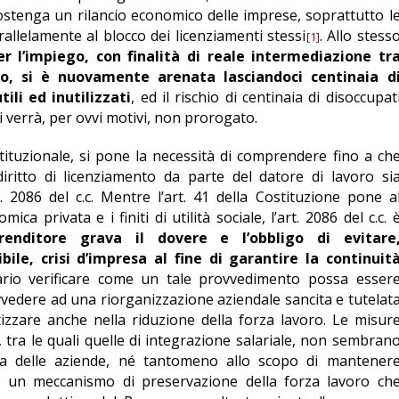
ostenga un rilancio economico delle imprese, soprattutto l
allelamente al blocco dei licenziamenti stessi
. Allo stess
[1]
er l’impiego, con finalità di reale intermediazione tr
o, si è nuovamente arenata lasciandoci centinaia d
li ed inutilizzati
, ed il rischio di centinaia di disoccupat
i verrà, per ovvi motivi, non prorogato.
ostituzionale, si pone la necessità di comprendere fino a ch
iritto di licenziamento da parte del datore di lavoro si
. 2086 del c.c. Mentre l’art. 41 della Costituzione pone a
ca privata e i finiti di utilità sociale, l’art. 2086 del c.c. 
prenditore grava il dovere e l’obbligo di evitare
ile, crisi d’impresa al fine di garantire la continuit
rio verificare come un tale provvedimento possa esser
vvedere ad una riorganizzazione aziendale sancita e tutelat
izzare anche nella riduzione della forza lavoro. Le misur
 tra le quali quelle di integrazione salariale, non sembran
ita delle aziende, né tantomeno allo scopo di mantener
so un meccanismo di preservazione della forza lavoro ch