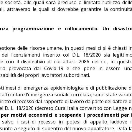
e società, alle quali sarà precluso o limitato l’utilizzo dell
, attraverso le quali si dovrebbe garantire la continuit
senza programmazione e collocamento. Un disastr
stione delle risorse umane, in questi mesi ci si è chiesti i
dei licenziamenti inserito col D.L. 18/2020 sia legittim
 con il dispositivo di cui all’art. 2086 del c.c., in quest
aria provocata dal Covid-19 e che pone in essere un
zabilità dei propri lavoratori subordinati.
i mesi di emergenza epidemiologica e di pubblicazione d
d affrontare l’emergenza sociale correlata, sono state varat
diritto di recesso dal rapporto di lavoro da parte del datore d
 del D. L. 18/2020 (decreto Cura Italia convertito con Legge n
i per motivi economici e sospende i procedimenti per 
e salvo i casi di recesso in ipotesi di appalto laddove i
ssunto a seguito di subentro del nuovo appaltatore. Data l