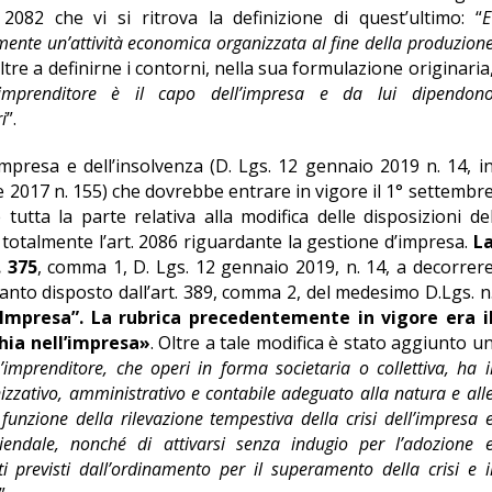
t. 2082 che vi si ritrova la definizione di quest’ultimo: “
E
mente un’attività economica organizzata al fine della produzion
Oltre a definirne i contorni, nella sua formulazione originaria
’imprenditore è il capo dell’impresa e da lui dipendon
i
”.
’impresa e dell’insolvenza (D. Lgs. 12 gennaio 2019 n. 14, i
e 2017 n. 155) che dovrebbe entrare in vigore il 1° settembr
utta la parte relativa alla modifica delle disposizioni de
o totalmente l’art. 2086 riguardante la gestione d’impresa.
L
. 375
, comma 1, D. Lgs. 12 gennaio 2019, n. 14, a decorrer
uanto disposto dall’art. 389, comma 2, del medesimo D.Lgs. n
’Impresa”.
La rubrica precedentemente in vigore era i
hia nell’impresa»
. Oltre a tale modifica è stato aggiunto u
’imprenditore, che operi in forma societaria o collettiva, ha i
nizzativo, amministrativo e contabile adeguato alla natura e all
funzione della rilevazione tempestiva della crisi dell’impresa 
ziendale, nonché di attivarsi senza indugio per l’adozione 
i previsti dall’ordinamento per il superamento della crisi e i