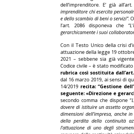
dell’imprenditore. E’ già all’ar
imprenditore chi esercita personal
e dello scambio di beni o servizi”
. 
l’art. 2086 disponeva che
“L
gerarchicamente i suoi collaborator
Con il Testo Unico della crisi d
attuazione della legge 19 ottobr
2021 – sebbene sia già vigente t
Codice civile – è stato modificat
rubrica così sostituita
dall’art
dal 16 marzo 2019, ai sensi di q
14/2019
recita: “Gestione dell
seguente: «Direzione e gerarc
secondo comma che dispone “
L
dovere di istituire un assetto orga
dimensioni dell’impresa, anche in 
della perdita della continuità a
l’attuazione di uno degli strument