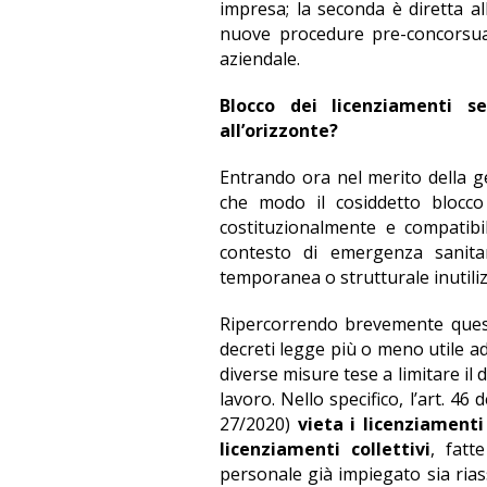
impresa; la seconda è diretta all
nuove procedure pre-concorsuali
aziendale.
Blocco dei licenziamenti 
all’orizzonte?
Entrando ora nel merito della ge
che modo il cosiddetto blocco 
costituzionalmente e compatibile
contesto di emergenza sanit
temporanea o strutturale inutiliz
Ripercorrendo brevemente quest
decreti legge più o meno utile a
diverse misure tese a limitare il 
lavoro. Nello specifico, l’art. 46
27/2020)
vieta i licenziament
licenziamenti collettivi
, fatt
personale già impiegato sia ria