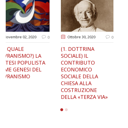
Ottobre 30
, 2020
Gennaio 13
, 2021
0
0
(1. DOTTRINA
IL RIFORMISMO
SOCIALE) IL
NAZIONALE DI
CONTRIBUTO
FRANCESCO SAVERIO
ECONOMICO
NITTI. DALL’ITALIA
SOCIALE DELLA
GIOLITTIANA AL
CHIESA ALLA
FASCISMO
COSTRUZIONE
DELLA «TERZA VIA»