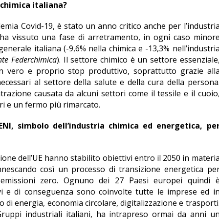
 chimica italiana?
demia Covid-19, è stato un anno critico anche per l’industri
 ha vissuto una fase di arretramento, in ogni caso minor
 generale italiana (-9,6% nella chimica e -13,3% nell’industri
nte Federchimica
). Il settore chimico è un settore essenziale
n vero e proprio stop produttivo, soprattutto grazie all
ecessari al settore della salute e della cura della persona
razione causata da alcuni settori come il tessile e il cuoio
ri e un fermo più rimarcato.
ENI, simbolo dell’industria chimica ed energetica, pe
zione dell’UE hanno stabilito obiettivi entro il 2050 in materi
innescando così un processo di transizione energetica pe
i emissioni zero. Ognuno dei 27 Paesi europei quindi 
ivi e di conseguenza sono coinvolte tutte le imprese ed i
o di energia, economia circolare, digitalizzazione e trasporti
ruppi industriali italiani, ha intrapreso ormai da anni u