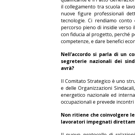
il collegamento tra scuola e lav
nuove figure professionali det
tecnologie. Ci rendiamo conto
percorso pieno di insidie verso
con fiducia al progetto, perché 
competenze, e dare benefici econ
Nell’accordo si parla di un 
segreterie nazionali dei sin
avrà?
Il Comitato Strategico è uno st
e delle Organizzazioni Sindacali
energetico nazionale ed internaz
occupazionali e prevede incontri
Non ritiene che coinvolgere le
lavoratori impegnati direttam
Il nuovo protocollo di relazioni