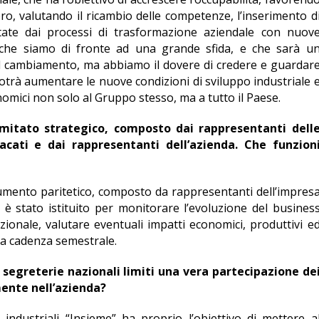
oro, valutando il ricambio delle competenze, l’inserimento d
tate dai processi di trasformazione aziendale con nuov
 che siamo di fronte ad una grande sfida, e che sarà u
 il cambiamento, ma abbiamo il dovere di credere e guardar
potrà aumentare le nuove condizioni di sviluppo industriale 
omici non solo al Gruppo stesso, ma a tutto il Paese.
comitato strategico, composto dai rappresentanti dell
dacati e dai rappresentanti dell’azienda. Che funzion
rumento paritetico, composto da rappresentanti dell’impres
, è stato istituito per monitorare l’evoluzione del busines
ionale, valutare eventuali impatti economici, produttivi e
 a cadenza semestrale.
 segreterie nazionali limiti una vera partecipazione de
ente nell’azienda?
 industriali “Insieme” ha proprio l’obiettivo di mettere a