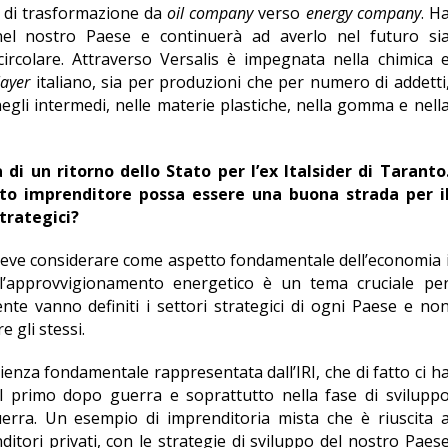
 di trasformazione da
oil company
verso
energy company
. H
nel nostro Paese e continuerà ad averlo nel futuro si
 circolare. Attraverso Versalis è impegnata nella chimica 
layer
italiano, sia per produzioni che per numero di addetti
negli intermedi, nelle materie plastiche, nella gomma e nell
di un ritorno dello Stato per l’ex Italsider di Taranto
ato imprenditore possa essere una buona strada per i
trategici?
 deve considerare come aspetto fondamentale dell’economia 
e l’approvvigionamento energetico è un tema cruciale pe
nte vanno definiti i settori strategici di ogni Paese e no
 gli stessi.
ienza fondamentale rappresentata dall’IRI, che di fatto ci h
el primo dopo guerra e soprattutto nella fase di svilupp
erra. Un esempio di imprenditoria mista che è riuscita 
ditori privati, con le strategie di sviluppo del nostro Paes