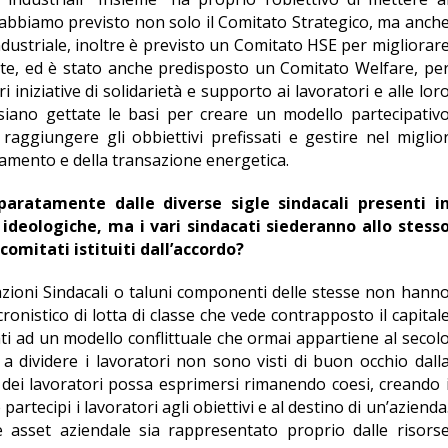
, abbiamo previsto non solo il Comitato Strategico, ma anch
dustriale, inoltre è previsto un Comitato HSE per migliorar
ente, ed è stato anche predisposto un Comitato Welfare, pe
 iniziative di solidarietà e supporto ai lavoratori e alle lor
 siano gettate le basi per creare un modello partecipativ
raggiungere gli obbiettivi prefissati e gestire nel miglio
iamento e della transazione energetica.
paratamente dalle diverse sigle sindacali presenti i
e ideologiche, ma i vari sindacati siederanno allo stess
comitati istituiti dall’accordo?
ioni Sindacali o taluni componenti delle stesse non hann
onistico di lotta di classe che vede contrapposto il capital
ati ad un modello conflittuale che ormai appartiene al secol
 a dividere i lavoratori non sono visti di buon occhio dall
 dei lavoratori possa esprimersi rimanendo coesi, creando 
artecipi i lavoratori agli obiettivi e al destino di un’azienda
 asset aziendale sia rappresentato proprio dalle risors