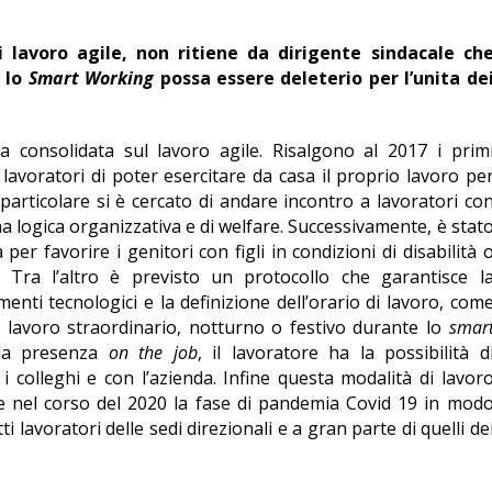
i lavoro agile, non ritiene da dirigente sindacale ch
 lo
Smart Working
possa essere deleterio per l’unita de
consolidata sul lavoro agile. Risalgono al 2017 i prim
lavoratori di poter esercitare da casa il proprio lavoro pe
 particolare si è cercato di andare incontro a lavoratori co
a logica organizzativa e di welfare. Successivamente, è stat
per favorire i genitori con figli in condizioni di disabilità 
. Tra l’altro è previsto un protocollo che garantisce l
umenti tecnologici e la definizione dell’orario di lavoro, com
i a lavoro straordinario, notturno o festivo durante lo
smar
la presenza
on the job
, il lavoratore ha la possibilità d
 colleghi e con l’azienda. Infine questa modalità di lavor
re nel corso del 2020 la fase di pandemia Covid 19 in mod
i lavoratori delle sedi direzionali e a gran parte di quelli de