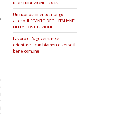
RIDISTRIBUZIONE SOCIALE
Un riconoscimento a lungo
0
atteso. IL “CANTO DEGLI ITALIANI”
NELLA COSTITUZIONE
Lavoro e IA: governare e
orientare il cambiamento verso il
bene comune
a
a
i
r
i
E
o