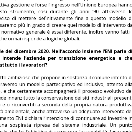
cattiva gestione e forse l’ingresso nell’Unione Europea hann
esto strumento, così durante gli anni ‘90 attraverso l
 deciso di mettere definitivamente fine a questo modello d
saremo più in grado di creare quel modello di intervento d
 normativo generale è assai differente, inoltre vanno fatti 
che ormai risponde a logiche globali.
e del dicembre 2020. Nell’accordo Insieme l’ENI parla d
a intende l’azienda per transizione energetica e ch
attutto i lavoratori?
tto ambizioso che propone in sostanza il comune intento d
traverso un modello partecipativo ed inclusivo, attento all
le, e che certamente accompagnerà il processo evolutivo de
e innanzitutto la conservazione dei siti industriali present
 e o riconvertiti a seconda della propria natura produttiv
lità ambientale, anche attraverso un adeguato intervento de
nto ENI dichiara l’intenzione di continuare ad investire i
una sospirata ripresa del sistema industriale. Un punt
ale, che ha l’obiettivo di accrescere l’occupabilità, favorend