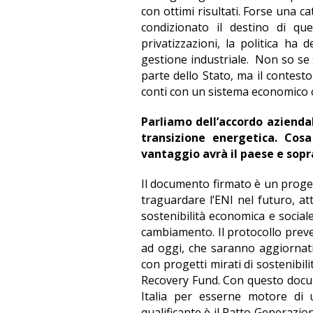
con ottimi risultati. Forse una 
condizionato il destino di qu
privatizzazioni, la politica ha
gestione industriale. Non so se 
parte dello Stato, ma il contesto
conti con un sistema economico 
Parliamo dell’accordo aziendal
transizione energetica. Cos
vantaggio avrà il paese e sopr
Il documento firmato è un proge
traguardare l’ENI nel futuro, at
sostenibilità economica e socia
cambiamento. Il protocollo preved
ad oggi, che saranno aggiornati
con progetti mirati di sostenibi
Recovery Fund. Con questo docume
Italia per esserne motore di 
qualificante è il Patto Generazion