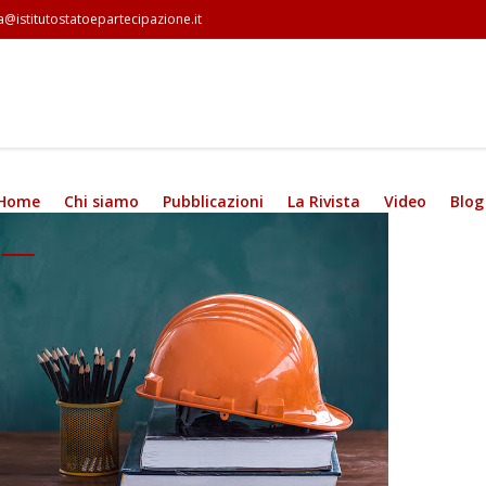
a@istitutostatoepartecipazione.it
Home
Chi siamo
Pubblicazioni
La Rivista
Video
Blog