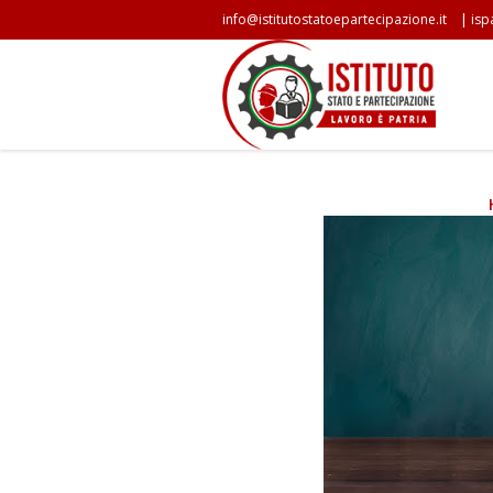
|
info@istitutostatoepartecipazione.it
isp