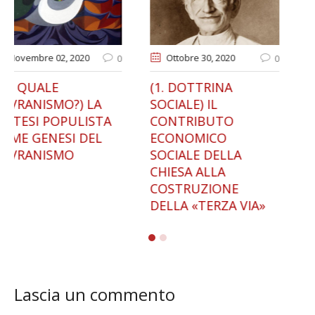
Ottobre 30
, 2020
Gennaio 13
, 2021
0
0
(1. DOTTRINA
IL RIFORMISMO
SOCIALE) IL
NAZIONALE DI
CONTRIBUTO
FRANCESCO SAVERIO
ECONOMICO
NITTI. DALL’ITALIA
SOCIALE DELLA
GIOLITTIANA AL
CHIESA ALLA
FASCISMO
COSTRUZIONE
DELLA «TERZA VIA»
Lascia un commento