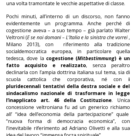
una volta tramontate le vecchie aspettative di classe.
Pochi minuti, all’interno di un discorso, non fanno
evidentemente un programma. Anche perché di
cogestione aveva – a suo tempo – già parlato Walter
Veltroni (
E se noi domani – L’Italia e la sinistra che vorrei
,
Milano 2013), con riferimento alla tradizione
socialdemocratica europea, in particolare quella
tedesca, dove la
cogestione (
Mitbestimmung
) è un
fatto acquisito e realizzato
, senza peraltro
declinarla con l’ampia dottrina italiana sul tema, sia di
scuola cattolica che corporativa, né con
i
pluridecennali tentativi della destra sociale e del
sindacalismo nazionale di trasformare in legge
l’inapplicato art. 46 della Costituzione
. Unica
concessione veltroniana fu ad un generico richiamo
all’ “idea dell’economia della partecipazione” quale
“nuova forma di democrazia economica”, con
l’inevitabile riferimento ad Adriano Olivetti e alla sua
idea del lavoro “immensa forza spirituale” .