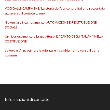
VOCI DALLE CAMPAGNE/ La storia dell’agricoltura italiana raccontata
attraverso il contoterzismo
Governare il cambiamento. AUTOMAZIONE E RIDISTRIBUZIONE
SOCIALE
Un riconoscimento a lungo atteso. IL “CANTO DEGLI ITALIANI” NELLA
COSTITUZIONE
Lavoro e IA: governare e orientare il cambiamento verso il bene
comune
Informazioni di contatto