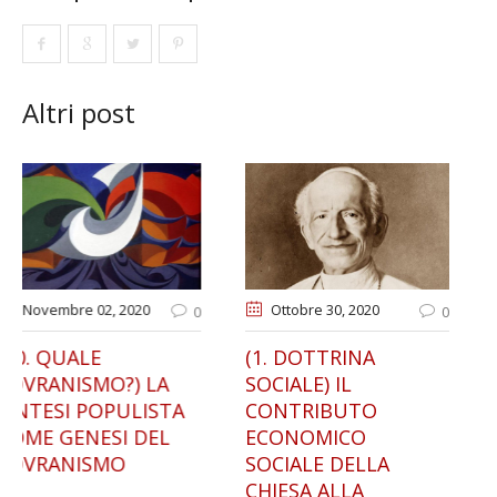
Altri post
Ottobre 30
, 2020
Gennaio 13
, 2021
0
0
(1. DOTTRINA
IL RIFORMISMO
SOCIALE) IL
NAZIONALE DI
CONTRIBUTO
FRANCESCO SAVERIO
ECONOMICO
NITTI. DALL’ITALIA
SOCIALE DELLA
GIOLITTIANA AL
CHIESA ALLA
FASCISMO