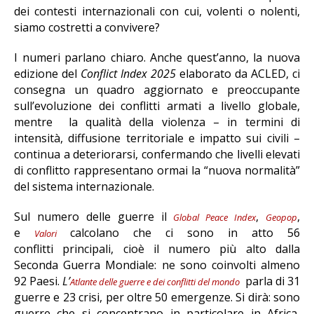
dei contesti internazionali con cui, volenti o nolenti,
siamo costretti a convivere?
I numeri parlano chiaro. Anche quest’anno, la nuova
edizione del
Conflict Index 2025
elaborato da ACLED, ci
consegna un quadro aggiornato e preoccupante
sull’evoluzione dei conflitti armati a livello globale,
mentre la qualità della violenza – in termini di
intensità, diffusione territoriale e impatto sui civili –
continua a deteriorarsi, confermando che livelli elevati
di conflitto rappresentano ormai la “nuova normalità”
del sistema internazionale.
Sul numero delle guerre il
,
,
Global Peace Index
Geopop
e
calcolano che ci sono in atto 56
Valori
conflitti principali, cioè il numero più alto dalla
Seconda Guerra Mondiale: ne sono coinvolti almeno
92 Paesi.
L’
parla di 31
Atlante delle guerre e dei conflitti del mondo
guerre e 23 crisi, per oltre 50 emergenze. Si dirà: sono
guerre che si concentrano in particolare in Africa,